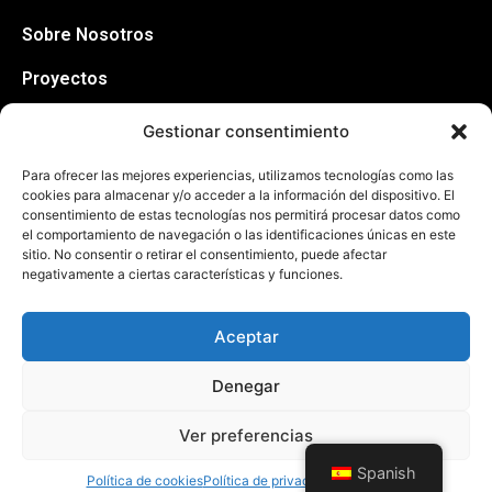
Sobre Nosotros
Proyectos
Contacto
Gestionar consentimiento
Información
Para ofrecer las mejores experiencias, utilizamos tecnologías como las
cookies para almacenar y/o acceder a la información del dispositivo. El
consentimiento de estas tecnologías nos permitirá procesar datos como
Política de cookies
el comportamiento de navegación o las identificaciones únicas en este
sitio. No consentir o retirar el consentimiento, puede afectar
Declaración de privacidad
negativamente a ciertas características y funciones.
Aceptar
Arquitectura Construcción © 2025 • Todos los
derechos reservados • Desarrollada por
AcciónMK™
Denegar
PROGRAMA KIT DIGITAL COFINANCIADO POR
LOS FONDOS NEXT GENERATION (EU) DEL
Ver preferencias
MECANISMO DE RECUPERACIÓN Y RESILENCIA
Spanish
Política de cookies
Política de privacidad
Aviso Legal